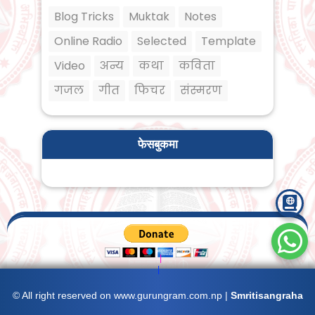
Blog Tricks
Muktak
Notes
Online Radio
Selected
Template
Video
अन्य
कथा
कविता
गजल
गीत
फिचर
संस्मरण
फेसबुकमा
|
|
|
|
© All right reserved on
www.gurungram.com.np
|
Smritisangraha
|