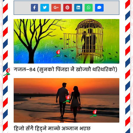
गजल–८४ (सुनको पिंजडा नै खोज्छौ थरिथरिको)
हिजो सँगै हिड्ने मान्छे अञ्जान भएछ