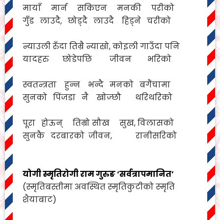
*
मायाँ मार्न सकिएन मनकी परीको
*
*
*
*
*
गुँड लाउदै, छोड्दै लाउदै हिड्ने चरीको
*
*
*
*
*
न्याउली रुँदा तिम्रै न्यास्रो, कोइली गाउँदा पनि
यादहरु छोडेपछि जीवन भरिको
स्वतन्त्रता हुन्न भन्दै मनको बगैंचामा
सुनको पिंजडा नै खोज्छौ थरिथरिको
पूरा होऊन् तिम्रो सौख सुख, विलासको
सुनकै दरबारको जीवन, रानीसरिको
योगी स्मृतिरोगी राम गुरुङ ‘सर्वत्रापमानित’
(स्मृतिबस्तीमा अवस्थित स्मृतिकुटीको स्मृति
शैयाबाट)